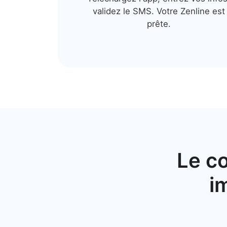
validez le SMS. Votre Zenline est
prête.
Le co
i