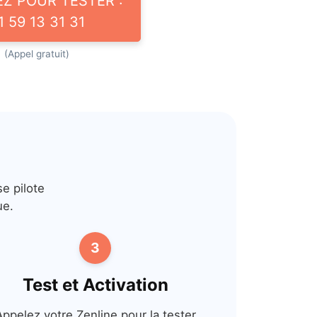
EZ POUR TESTER :
1 59 13 31 31
(Appel gratuit)
e pilote
ue.
3
Test et Activation
Appelez votre Zenline pour la tester