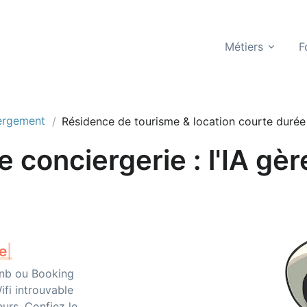
Métiers
F
ergement
Résidence de tourisme & location courte durée
 conciergerie : l'IA gè
bnb ou Booking
fi introuvable
urs. Confiez le