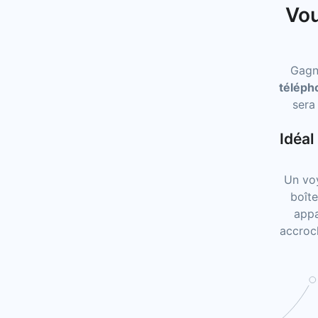
Vou
Gagne
téléph
sera
Idéal
Un voy
boîte
appa
accroch