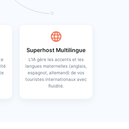
language
Superhost Multilingue
te
L'IA gère les accents et les
vité
langues maternelles (anglais,
te
espagnol, allemand) de vos
touristes internationaux avec
fluidité.