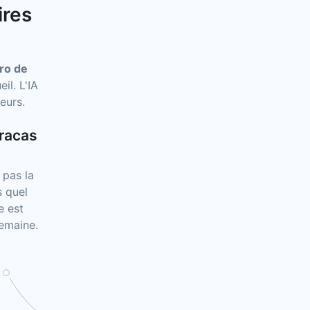
ires
ro de
il. L'IA
eurs.
tracas
 pas la
s quel
e est
semaine.