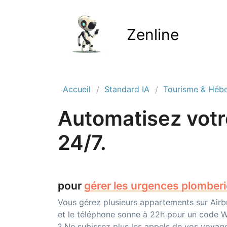
Zenline
Accueil
Standard IA
Tourisme & Héb
Automatisez votre
24/7.
pour
gérer les urg
|
Vous gérez plusieurs appartements sur Air
et le téléphone sonne à 22h pour un code Wi
? Ne subissez plus les appels de vos voyage