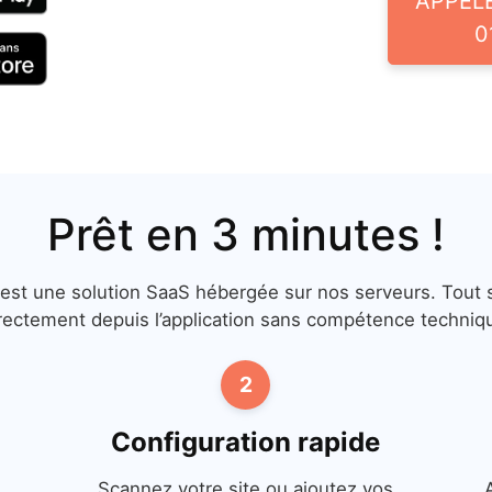
APPEL
0
Prêt en 3 minutes !
 est une solution SaaS hébergée sur nos serveurs. Tout s
rectement depuis l’application sans compétence techniq
2
Configuration rapide
,
Scannez votre site ou ajoutez vos