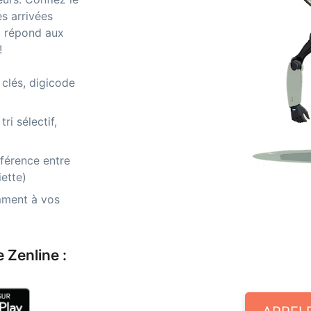
es arrivées
t répond aux
!
clés, digicode
ri sélectif,
fférence entre
ette)
mment à vos
 Zenline :