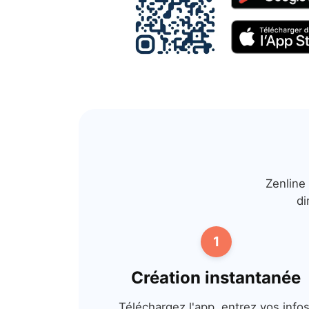
Zenline
di
1
Création instantanée
Téléchargez l'app, entrez vos infos