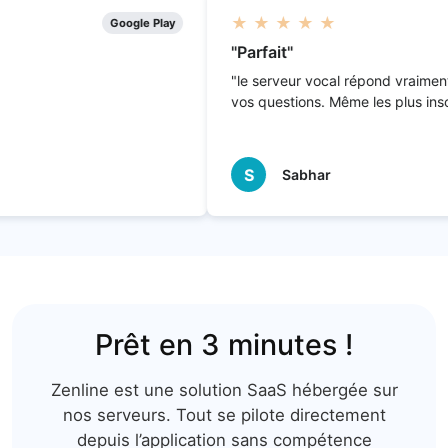
★ ★ ★ ★ ★
Google Play
Google
"Parfait"
"le serveur vocal répond vraiment à tout
vos questions. Même les plus insolites"
S
Sabhar
Prêt en 3 minutes !
Zenline est une solution SaaS hébergée sur
nos serveurs. Tout se pilote
directement
depuis l’application sans compétence