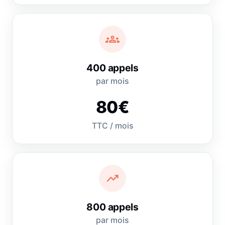
groups
400 appels
par mois
80€
TTC / mois
trending_up
800 appels
par mois