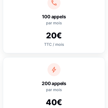
call
100 appels
par mois
20€
TTC / mois
bolt
200 appels
par mois
40€