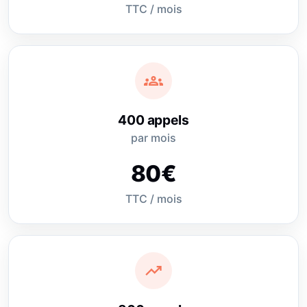
TTC / mois
groups
400 appels
par mois
80€
TTC / mois
trending_up