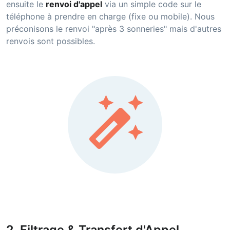
ensuite le
renvoi d'appel
via un simple code sur le
téléphone à prendre en charge (fixe ou mobile). Nous
préconisons le renvoi "après 3 sonneries" mais d'autres
renvois sont possibles.
auto_fix_high
2. Filtrage & Transfert d'Appel