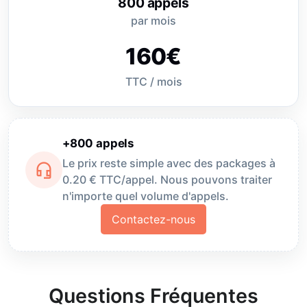
800 appels
par mois
160€
TTC / mois
+800 appels
Le prix reste simple avec des packages à
headset_mic
0.20 € TTC/appel. Nous pouvons traiter
n'importe quel volume d'appels.
Contactez-nous
Questions Fréquentes