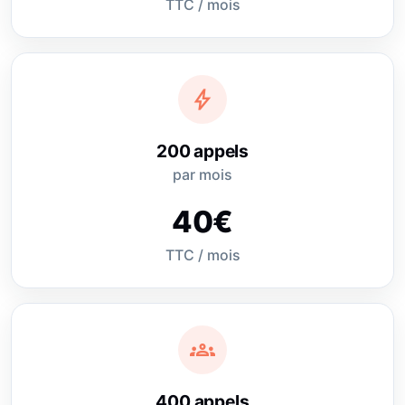
TTC / mois
bolt
200 appels
par mois
40€
TTC / mois
groups
400 appels