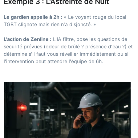
Exemple 3 : L'Astreinte de Nuit
Le gardien appelle à 2h :
« Le voyant rouge du local
TGBT clignote mais rien n'a disjoncté. »
L'action de Zenline :
L'IA filtre, pose les questions de
sécurité prévues (odeur de brûlé ? présence d'eau ?) et
détermine s'il faut vous réveiller immédiatement ou si
l'intervention peut attendre l'équipe de 6h.