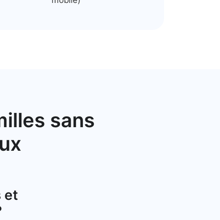
illes sans
eux
 et
?