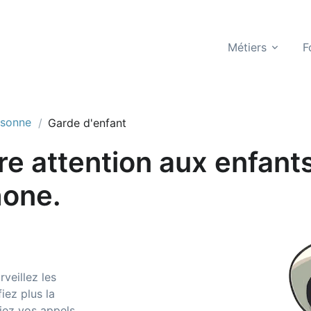
Métiers
F
rsonne
Garde d'enfant
e attention aux enfants 
hone.
veillez les
iez plus la
fiez vos appels