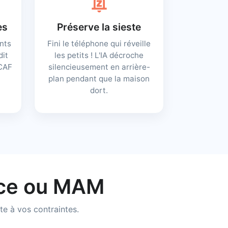
notifications_paused
es
Préserve la sieste
ents
Fini le téléphone qui réveille
dit
les petits ! L'IA décroche
 CAF
silencieusement en arrière-
plan pendant que la maison
dort.
ence ou MAM
te à vos contraintes.