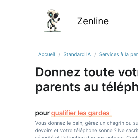
Zenline
Accueil
Standard IA
Services à la pe
Donnez toute votr
parents au télép
pour
q
|
Vous donnez le bain, gérez un chagrin ou sur
devoirs et votre téléphone sonne ? Ne sacrif
sécurité et l'attention due aux enfants. Con