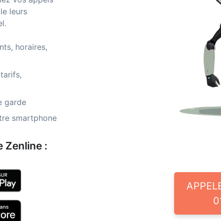
le leurs
l.
ts, horaires,
arifs,
e garde
otre smartphone
 Zenline :
APPEL
0