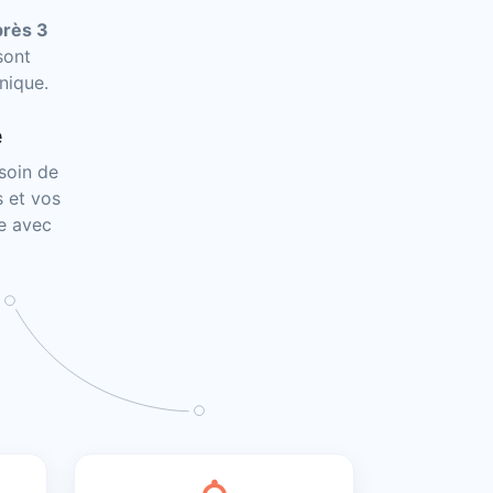
près 3
sont
nique.
e
soin de
s et vos
ne avec