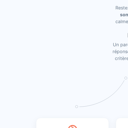
Reste
son
calme
Un par
réponse
critèr