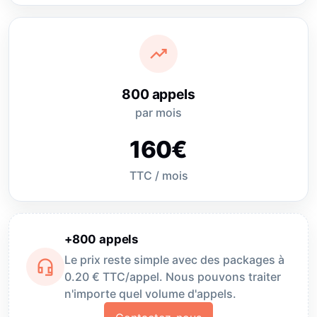
trending_up
800 appels
par mois
160€
TTC / mois
+800 appels
Le prix reste simple avec des packages à
headset_mic
0.20 € TTC/appel. Nous pouvons traiter
n'importe quel volume d'appels.